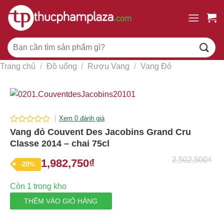
Chuyển
đến
nội
Tìm
dung
kiếm:
Trang chủ
/
Đồ uống
/
Rượu Vang
/
Vang Đỏ
Xem 0 đánh giá
0
Vang đỏ Couvent Des Jacobins Grand Cru
out
Classe 2014 – chai 75cl
of
5
2,502,500
₫
1,982,750
₫
Giá
Giá
-20%
gốc
hiện
Còn 1 trong kho
là:
tại
THÊM VÀO GIỎ HÀNG
2,502,500₫.
là:
1,982,750₫.