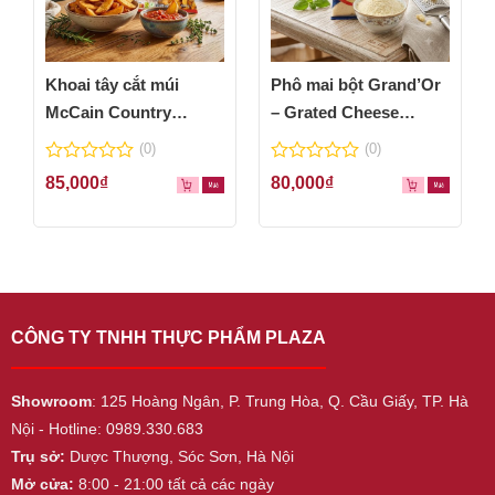
Khoai tây cắt múi
Phô mai bột Grand’Or
McCain Country
– Grated Cheese
Wedges 600g
Powder 100g
(0)
(0)
0
0
85,000
₫
80,000
₫
out
out
of
of
5
5
CÔNG TY TNHH THỰC PHẨM PLAZA
Showroom
: 125 Hoàng Ngân, P. Trung Hòa, Q. Cầu Giấy, TP. Hà
Nội - Hotline: 0989.330.683
Trụ sở:
Dược Thượng, Sóc Sơn, Hà Nội
Mở cửa:
8:00 - 21:00 tất cả các ngày