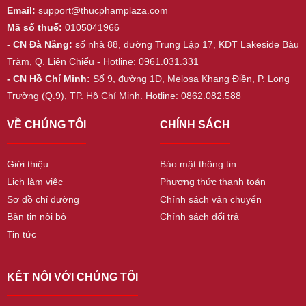
Email:
support@thucphamplaza.com
Mã số thuế:
0105041966
- CN Đà Nẵng:
số nhà 88, đường Trung Lập 17, KĐT Lakeside Bàu
Tràm, Q. Liên Chiểu - Hotline: 0961.031.331
- CN Hồ Chí Minh:
Số 9, đường 1D, Melosa Khang Điền, P. Long
Trường (Q.9), TP. Hồ Chí Minh. Hotline: 0862.082.588
VỀ CHÚNG TÔI
CHÍNH SÁCH
Giới thiệu
Bảo mật thông tin
Lịch làm việc
Phương thức thanh toán
Sơ đồ chỉ đường
Chính sách vận chuyển
Bản tin nội bộ
Chính sách đổi trả
Tin tức
KẾT NỐI VỚI CHÚNG TÔI