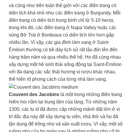
và cũng như trên toàn thế giới với các điền trang có
diện tích khá nhỏ như các điền trang ở Burgundy. Mỗi
điền trang có diện tích trung bình chỉ từ 5-10 hecta,
trong khi đó, các điền trang ở Napa Valley hoặc các
vùng Bờ Trái ở Bordeaux có diện tích lớn hơn gấp
nhiều lần. Vì vậy, các gia đình làm vang ở Saint-
Émilion thường có bề dày lịch sử rất lâu đời lên đến
hàng trăm năm và qua nhiều thế hệ. Họ đã cùng nhau
xây dựng một hệ sinh thái sống động tại Saint-Émilion
với đa dạng các sắc thái hương vị rượu khác nhau,
thể hiện rõ phong cách của từng nhà làm vang.
Couvent des Jacobins
là một trong những điền trang
hiếm hoi nằm tại trung tâm của làng. Từ những năm
1300, các tu sĩ đã được cấp những mảnh đất lớn ở vị
trí đắc địa này để xây dựng tu viện, nhà thờ và họ đã
tận dụng để trồng nho và sản xuất rượu. Vì vậy, một số
ruộng nho của họ ngày nay là những ruộng nho cổ từ