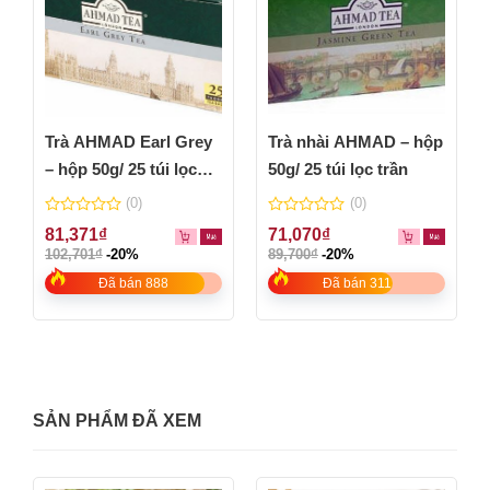
Trà AHMAD Earl Grey
Trà nhài AHMAD – hộp
– hộp 50g/ 25 túi lọc
50g/ 25 túi lọc trần
không có bao thiếc
(0)
(0)
0
0
81,371
₫
71,070
₫
out
out
102,701
₫
-20%
89,700
₫
-20%
of
of
5
5
Đã bán 888
Đã bán 311
SẢN PHẨM ĐÃ XEM