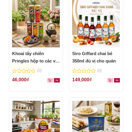
Khoai tây chiên
Siro Giffard chai bé
Pringles hộp to các vị
350ml đủ vị cho quán
thơm ngon
(0)
(0)
0
0
46,000
₫
149,000
₫
out
out
of
of
5
5