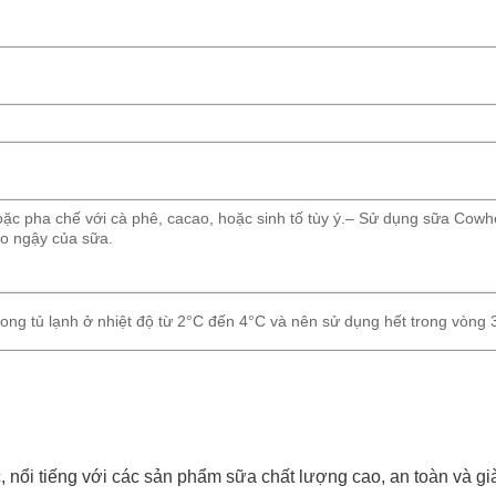
oặc pha chế với cà phê, cacao, hoặc sinh tố tùy ý.– Sử dụng sữa Cow
o ngậy của sữa.
ng tủ lạnh ở nhiệt độ từ 2°C đến 4°C và nên sử dụng hết trong vòng 
 nổi tiếng với các sản phẩm sữa chất lượng cao, an toàn và g