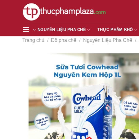
Chuyển
đến
nội
dung
NGUYÊN LIỆU PHA CHẾ
THỰC PHẨM KHÔ
Trang chủ
/
Đồ pha chế
/
Nguyên Liệu Pha Chế
/