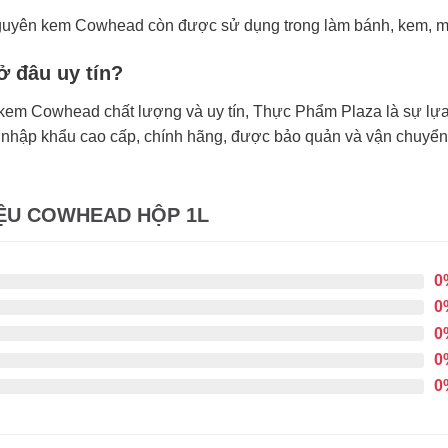
guyên kem Cowhead còn được sử dụng trong làm bánh, kem, mo
 đâu uy tín?
em Cowhead chất lượng và uy tín, Thực Phẩm Plaza là sự lựa 
nhập khẩu cao cấp, chính hãng, được bảo quản và vận chuyển 
ỆU COWHEAD HỘP 1L
0
0
0
0
0