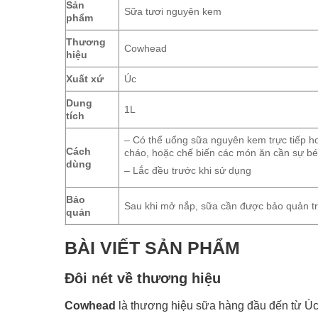
Sản
Sữa tươi nguyên kem
phẩm
Thương
Cowhead
hiệu
Xuất xứ
Úc
Dung
1L
tích
– Có thể uống sữa nguyên kem trực tiếp h
Cách
cháo, hoặc chế biến các món ăn cần sự bé
dùng
– Lắc đều trước khi sử dụng
Bảo
Sau khi mở nắp, sữa cần được bảo quản tro
quản
BÀI VIẾT SẢN PHẨM
Đôi nét về thương hiệu
Cowhead
là thương hiệu sữa hàng đầu đến từ Úc,