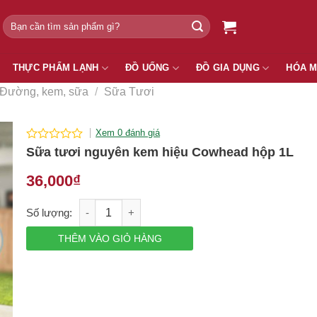
Tìm
kiếm:
THỰC PHẨM LẠNH
ĐỒ UỐNG
ĐỒ GIA DỤNG
HÓA 
Đường, kem, sữa
/
Sữa Tươi
Xem 0 đánh giá
0
Sữa tươi nguyên kem hiệu Cowhead hộp 1L
out
of
36,000
₫
5
Sữa tươi nguyên kem hiệu Cowhead hộp 1L số lượng
THÊM VÀO GIỎ HÀNG