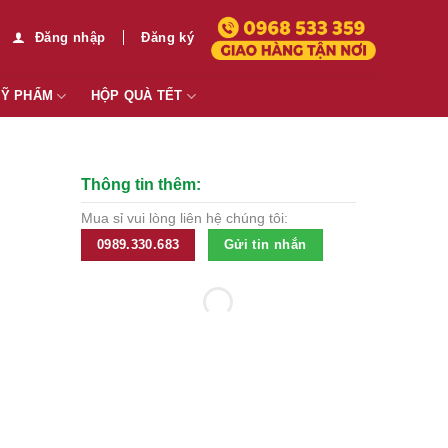
Đăng nhập
Đăng ký
MỸ PHẨM
HỘP QUÀ TẾT
Thông tin thêm:
Mua sỉ vui lòng liên hệ chúng tôi:
0989.330.683
Gửi tin nhắn