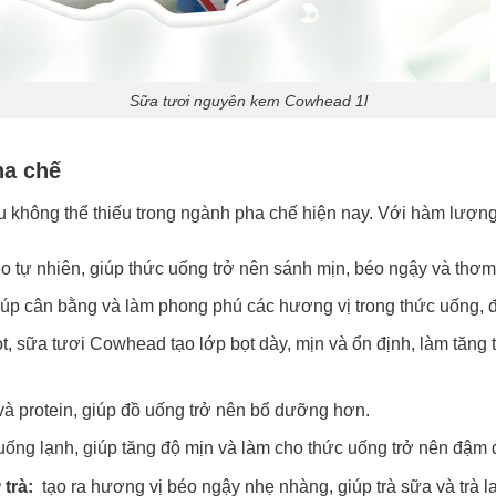
Sữa tươi nguyên kem Cowhead 1l
ha chế
không thể thiếu trong ngành pha chế hiện nay. Với hàm lượng
éo tự nhiên, giúp thức uống trở nên sánh mịn, béo ngậy và thơ
p cân bằng và làm phong phú các hương vị trong thức uống, đặc 
t, sữa tươi Cowhead tạo lớp bọt dày, mịn và ổn định, làm tăng 
 và protein, giúp đồ uống trở nên bổ dưỡng hơn.
ống lạnh, giúp tăng độ mịn và làm cho thức uống trở nên đậm 
trà:
tạo ra hương vị béo ngậy nhẹ nhàng, giúp trà sữa và trà l