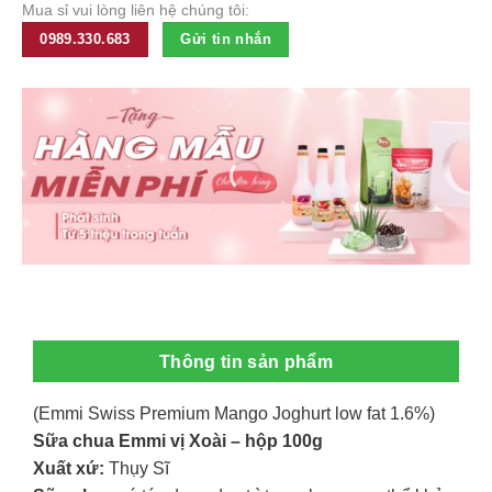
Mua sỉ vui lòng liên hệ chúng tôi:
0989.330.683
Gửi tin nhắn
Thông tin sản phẩm
(Emmi Swiss Premium Mango Joghurt low fat 1.6%)
Sữa chua Emmi vị Xoài – hộp 100g
Xuất xứ:
Thụy Sĩ