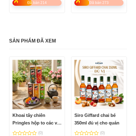
5
Đã bán 214
Đã bán 273
SẢN PHẨM ĐÃ XEM
Khoai tây chiên
Siro Giffard chai bé
Pringles hộp to các vị
350ml đủ vị cho quán
thơm ngon
(0)
(0)