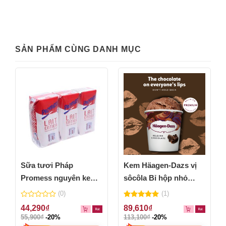
SẢN PHẨM CÙNG DANH MỤC
Sữa tươi Pháp
Kem Häagen-Dazs vị
Promess nguyên kem
sôcôla Bỉ hộp nhỏ
200ml – lốc 3 hộp
100ml
(0)
(1)
0
5.00
out of
44,290
₫
89,610
₫
out
5
55,900
₫
-20%
113,100
₫
-20%
of