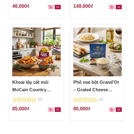
0
0
46,000
₫
149,000
₫
out
out
of
of
5
5
Khoai tây cắt múi
Phô mai bột Grand’Or
McCain Country
– Grated Cheese
Wedges 600g
Powder 100g
(0)
(0)
0
0
85,000
₫
80,000
₫
out
out
of
of
5
5