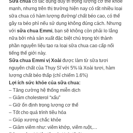
Sữa chua
có tác dụng duy trì trọng lượng cơ thể khỏe
mạnh, nhưng trên thị trường hiện nay có rất nhiều loại
sữa chua có hàm lượng đường/ chất béo cao, có thể
gây ra béo phì nếu sử dụng không đúng cách. Nhưng
với
sữa chua Emmi
, bạn sẽ không còn phải lo lắng
nữa bởi nhà sản xuất đặc biệt chú trọng tới thành
phần nguyên liệu tạo ra loại sữa chua cao cấp nổi
tiếng thế giới này.
Sữa chua Emmi vị Xoài
được làm từ sữa tươi
nguyên chất của Thụy Sĩ với 5% là Xoài tươi, hàm
lượng chất béo thấp (chỉ chiếm 1.6%)
Lợi ích sức khỏe của sữa chua:
– Tăng cường hệ thống miễn dịch
– Giảm cholesterol “xấu”
– Giữ ổn định trọng lượng cơ thể
– Tốt cho quá trình tiêu hóa
– Giúp xương chắc khỏe
– Giảm viêm như: viêm khớp, viêm ruột,…