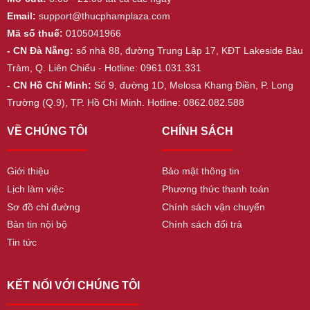
Email:
support@thucphamplaza.com
Mã số thuế:
0105041966
- CN Đà Nẵng:
số nhà 88, đường Trung Lập 17, KĐT Lakeside Bàu
Tràm, Q. Liên Chiểu - Hotline: 0961.031.331
- CN Hồ Chí Minh:
Số 9, đường 1D, Melosa Khang Điền, P. Long
Trường (Q.9), TP. Hồ Chí Minh. Hotline: 0862.082.588
VỀ CHÚNG TÔI
CHÍNH SÁCH
Giới thiệu
Bảo mật thông tin
Lịch làm việc
Phương thức thanh toán
Sơ đồ chỉ đường
Chính sách vận chuyển
Bản tin nội bộ
Chính sách đổi trả
Tin tức
KẾT NỐI VỚI CHÚNG TÔI