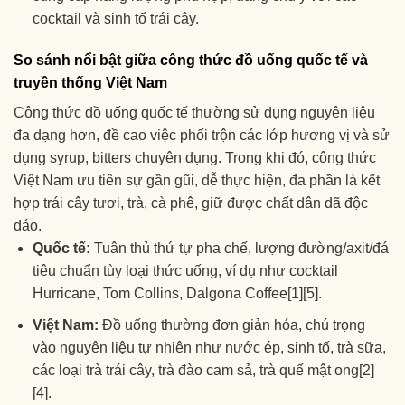
cocktail và sinh tố trái cây.
So sánh nổi bật giữa công thức đồ uống quốc tế và
truyền thống Việt Nam
Công thức đồ uống quốc tế thường sử dụng nguyên liệu
đa dạng hơn, đề cao việc phối trộn các lớp hương vị và sử
dụng syrup, bitters chuyên dụng. Trong khi đó, công thức
Việt Nam ưu tiên sự gần gũi, dễ thực hiện, đa phần là kết
hợp trái cây tươi, trà, cà phê, giữ được chất dân dã độc
đáo.
Quốc tế:
Tuân thủ thứ tự pha chế, lượng đường/axit/đá
tiêu chuẩn tùy loại thức uống, ví dụ như cocktail
Hurricane, Tom Collins, Dalgona Coffee[1][5].
Việt Nam:
Đồ uống thường đơn giản hóa, chú trọng
vào nguyên liệu tự nhiên như nước ép, sinh tố, trà sữa,
các loại trà trái cây, trà đào cam sả, trà quế mật ong[2]
[4].