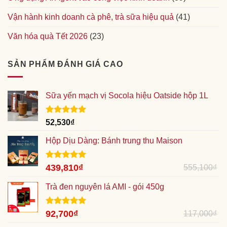
Vận hành kinh doanh cà phê, trà sữa hiệu quả
(41)
Văn hóa quà Tết 2026
(23)
SẢN PHẨM ĐÁNH GIÁ CAO
Sữa yến mạch vị Socola hiệu Oatside hộp 1L
Được xếp
52,530
₫
hạng
5.00
5 sao
Hộp Dịu Dàng: Bánh trung thu Maison
Được xếp
Giá
439,810
₫
Giá
555,100
₫
hạng
5.00
gốc
hiện
5 sao
Trà đen nguyên lá AMI - gói 450g
là:
tại
555,100₫.
là:
439,810₫.
Được xếp
Giá
92,700
₫
Giá
117,000
₫
hạng
5.00
gốc
hiện