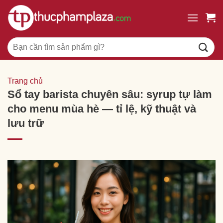
Chuyển
đến
nội
Tìm
dung
kiếm:
Trang chủ
Sổ tay barista chuyên sâu: syrup tự làm
cho menu mùa hè — tỉ lệ, kỹ thuật và
lưu trữ