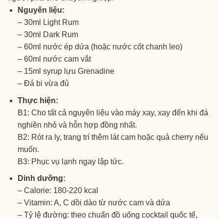
Nguyên liệu:
– 30ml Light Rum
– 30ml Dark Rum
– 60ml nước ép dứa (hoặc nước cốt chanh leo)
– 60ml nước cam vắt
– 15ml syrup lựu Grenadine
– Đá bi vừa đủ
Thực hiện:
B1: Cho tất cả nguyên liệu vào máy xay, xay đến khi đá
nghiền nhỏ và hỗn hợp đồng nhất.
B2: Rót ra ly, trang trí thêm lát cam hoặc quả cherry nếu
muốn.
B3: Phục vụ lạnh ngay lập tức.
Dinh dưỡng:
– Calorie: 180-220 kcal
– Vitamin: A, C dồi dào từ nước cam và dứa
– Tỷ lệ đường: theo chuẩn đồ uống cocktail quốc tế,