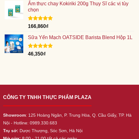
5 sao
Ẩm thực chay Kokiriki 200g Thụy Sĩ các vị tùy
là:
tại
chọn
117,000₫.
là:
92,700₫.
Được xếp
166,860
₫
hạng
5.00
5 sao
Sữa Yến Mạch OATSIDE Barista Blend Hộp 1L
Được xếp
46,350
₫
hạng
5.00
5 sao
CÔNG TY TNHH THỰC PHẨM PLAZA
Showroom
: 125 Hoàng Ngân, P. Trung Hòa, Q. Cầu Giấy, TP. Hà
Nội - Hotline: 0989.330.683
Trụ sở:
Dược Thượng, Sóc Sơn, Hà Nội
Mở cửa:
8:00 - 21:00 tất cả các ngày