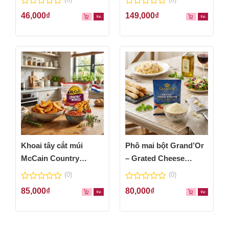
0
0
46,000
₫
149,000
₫
out
out
of
of
5
5
Khoai tây cắt múi
Phô mai bột Grand’Or
McCain Country
– Grated Cheese
Wedges 600g
Powder 100g
(0)
(0)
0
0
85,000
₫
80,000
₫
out
out
of
of
5
5