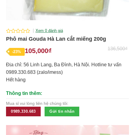
Xem 0 đánh giá
0
Phô mai Gouda Hà Lan cắt miếng 200g
out
of
136,500
₫
105,000
₫
Giá
Giá
-23%
5
gốc
hiện
Địa chỉ: 56 Linh Lang, Ba Đình, Hà Nội. Hotline tư vấn
là:
tại
0989.330.683 (zalo/imess)
136,500₫.
là:
Hết hàng
105,000₫.
Thông tin thêm:
Mua sỉ vui lòng liên hệ chúng tôi:
0989.330.683
Gửi tin nhắn