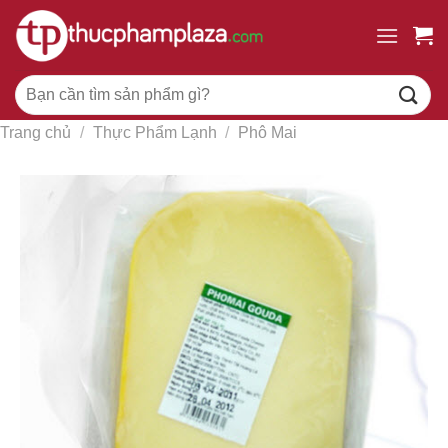
Chuyển
đến
nội
Tìm
dung
kiếm:
Trang chủ
/
Thực Phẩm Lạnh
/
Phô Mai