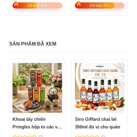
of
of
5
5
Đã bán 218
Đã bán 377
SẢN PHẨM ĐÃ XEM
Khoai tây chiên
Siro Giffard chai bé
Pringles hộp to các vị
350ml đủ vị cho quán
thơm ngon
(0)
(0)