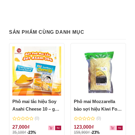
SẢN PHẨM CÙNG DANH MỤC
Phô mai lắc hiệu Soy
Phô mai Mozzarella
Asahi Cheese 10 – gói
bào sợi hiệu Kiwi Food
30g
– túi 500g
(0)
(0)
0
0
27,000
₫
123,000
₫
out
out
35,100
₫
-23%
159,900
₫
-23%