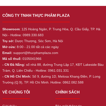
CÔNG TY TNHH THỰC PHẨM PLAZA
Showroom
: 125 Hoàng Ngân, P. Trung Hòa, Q. Cầu Giấy, TP. Hà
Nội - Hotline: 0989.330.683
Trụ sở:
Dược Thượng, Sóc Sơn, Hà Nội
Mở cửa:
8:00 - 21:00 tất cả các ngày
Email:
support@thucphamplaza.com
Mã số thuế:
0105041966
- CN Đà Nẵng:
số nhà 88, đường Trung Lập 17, KĐT Lakeside Bàu
Tràm, Q. Liên Chiểu - Hotline: 0961.031.331
- CN Hồ Chí Minh:
Số 9, đường 1D, Melosa Khang Điền, P. Long
Trường (Q.9), TP. Hồ Chí Minh. Hotline: 0862.082.588
VỀ CHÚNG TÔI
CHÍNH SÁCH
Giới thiệu
Bảo mật thông tin