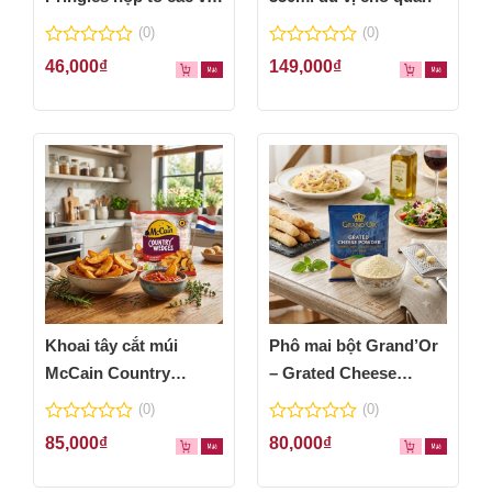
thơm ngon
(0)
(0)
0
0
46,000
₫
149,000
₫
out
out
of
of
5
5
Khoai tây cắt múi
Phô mai bột Grand’Or
McCain Country
– Grated Cheese
Wedges 600g
Powder 100g
(0)
(0)
0
0
85,000
₫
80,000
₫
out
out
of
of
5
5