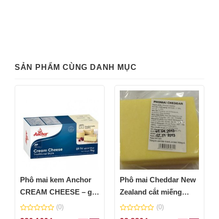
SẢN PHẨM CÙNG DANH MỤC
Phô mai kem Anchor
Phô mai Cheddar New
CREAM CHEESE – gói
Zealand cắt miếng
1kg
200gr
(0)
(0)
0
0