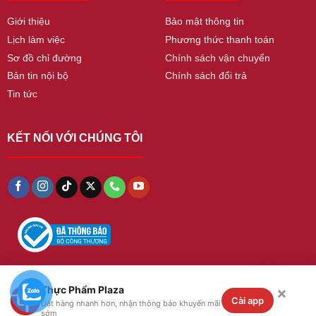
Giới thiệu
Bảo mật thông tin
Lịch làm việc
Phương thức thanh toán
Sơ đồ chỉ đường
Chính sách vận chuyển
Bản tin nội bộ
Chính sách đổi trả
Tin tức
KẾT NỐI VỚI CHÚNG TÔI
×
Thực Phẩm Plaza
Copyright 2026 ©
thucphamplaza
. All Rights
Cài app
Đặt hàng nhanh hơn, nhận thông báo khuyến mãi
Reserved
sớm