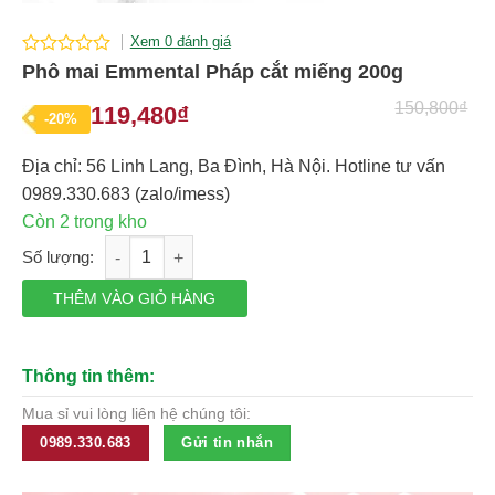
Xem 0 đánh giá
0
Phô mai Emmental Pháp cắt miếng 200g
out
of
150,800
₫
119,480
₫
Giá
Giá
-20%
5
gốc
hiện
Địa chỉ: 56 Linh Lang, Ba Đình, Hà Nội. Hotline tư vấn
là:
tại
0989.330.683 (zalo/imess)
150,800₫.
là:
Còn 2 trong kho
119,480₫.
Phô mai Emmental Pháp cắt miếng 200g số lượng
THÊM VÀO GIỎ HÀNG
Thông tin thêm:
Mua sỉ vui lòng liên hệ chúng tôi:
0989.330.683
Gửi tin nhắn