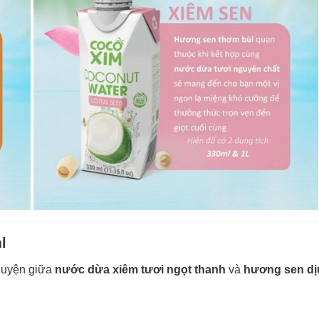
l
quyện giữa
nước dừa xiêm tươi ngọt thanh
và
hương sen dị