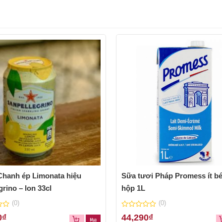
hanh ép Limonata hiệu
Sữa tươi Pháp Promess ít bé
grino – lon 33cl
hộp 1L
(0)
(0)
0
0
₫
44,290
₫