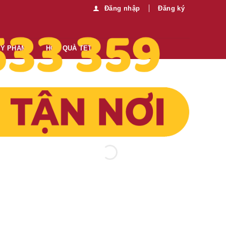
Đăng nhập
Đăng ký
MỸ PHẨM
HỘP QUÀ TẾT
Thông tin thêm:
Mua sỉ vui lòng liên hệ chúng tôi:
0989.330.683
Gửi tin nhắn
26,000
₫