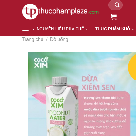
Tìm
Chuyển
kiếm:
đến
nội
dung
NGUYÊN LIỆU PHA CHẾ
THỰC PHẨM KHÔ
Trang chủ
/
Đồ uống