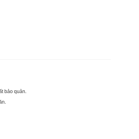
ất bảo quản.
ăn.