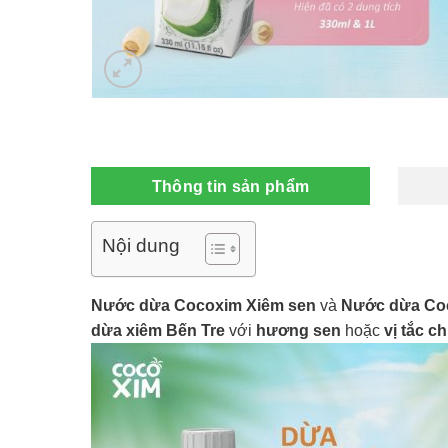
Thông tin sản phẩm
Nội dung
Nước dừa Cocoxim Xiêm sen
và
Nước dừa Coc
dừa xiêm Bến Tre
với
hương sen
hoặc
vị tắc c