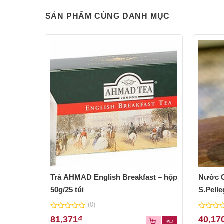
SẢN PHẨM CÙNG DANH MỤC
Trà AHMAD English Breakfast – hộp
Nước C
50g/25 túi
S.Pelle
(0)
0
0
81,371
₫
40,17