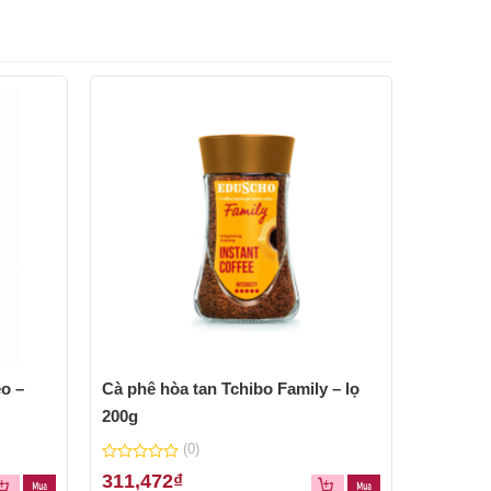
o –
Cà phê hòa tan Tchibo Family – lọ
Trà AHM
200g
ấm) – hộ
(0)
0
0
311,472
₫
246,17