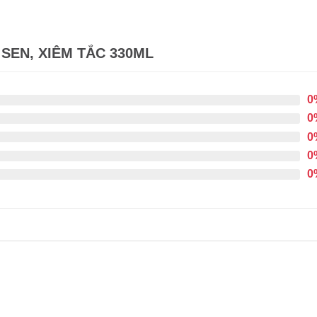
SEN, XIÊM TẮC 330ML
0
0
0
0
0