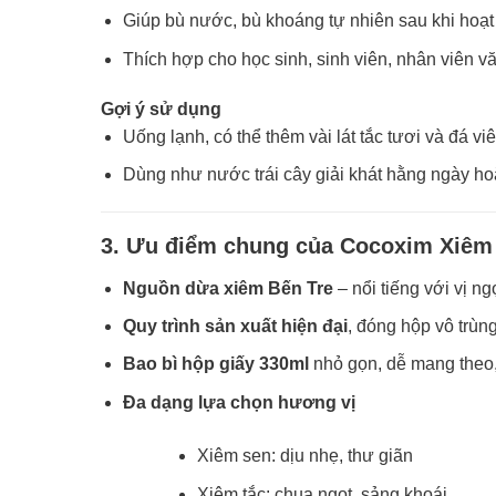
Giúp bù nước, bù khoáng tự nhiên sau khi hoạt
Thích hợp cho học sinh, sinh viên, nhân viên v
Gợi ý sử dụng
Uống lạnh, có thể thêm vài lát tắc tươi và đá viê
Dùng như nước trái cây giải khát hằng ngày h
3. Ưu điểm chung của Cocoxim Xiêm 
Nguồn dừa xiêm Bến Tre
– nổi tiếng với vị ng
Quy trình sản xuất hiện đại
, đóng hộp vô trù
Bao bì hộp giấy 330ml
nhỏ gọn, dễ mang theo, 
Đa dạng lựa chọn hương vị
Xiêm sen: dịu nhẹ, thư giãn
Xiêm tắc: chua ngọt, sảng khoái