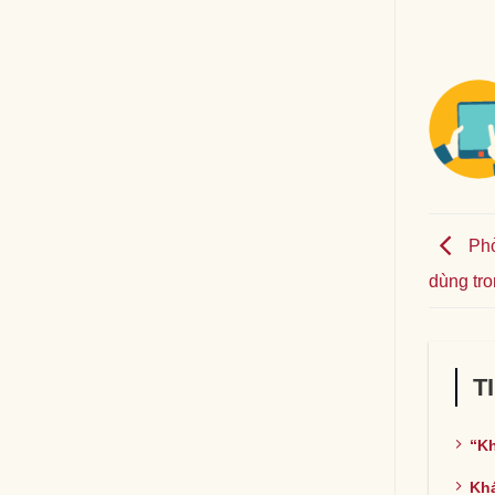
Phở
dùng tro
T
“Kh
Khá