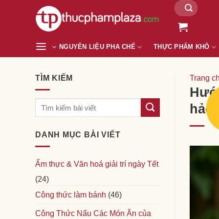
Tìm
Chuyển
kiếm:
đến
nội
dung
NGUYÊN LIỆU PHA CHẾ
THỰC PHẨM KHÔ
TÌM KIẾM
Trang c
Hướn
hảo
DANH MỤC BÀI VIẾT
Ẩm thực & Văn hoá giải trí ngày Tết
(24)
Công thức làm bánh
(46)
Công Thức Nấu Các Món Ăn của