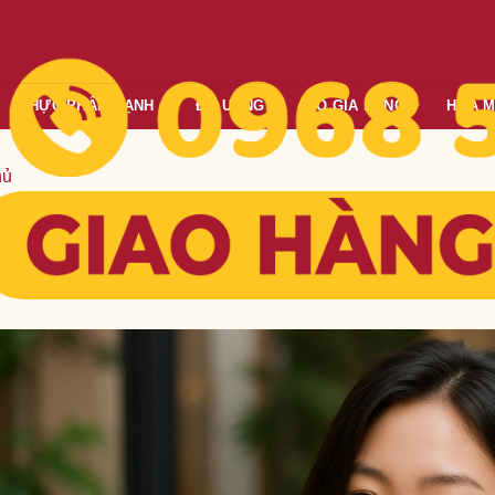
THỰC PHẨM LẠNH
ĐỒ UỐNG
ĐỒ GIA DỤNG
HÓA 
hủ
g dẫn tỉ lệ và kỹ thuật chuyên sâ