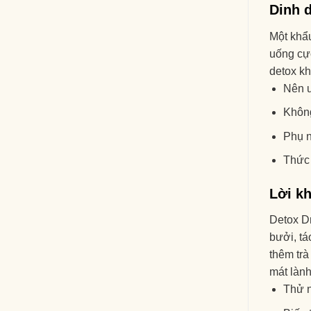
Dinh 
Một khẩu
uống cực
detox k
Nên u
Không
Phụ n
Thức 
Lời kh
Detox Dr
bưởi, tá
thêm trà
mát lành
Thử n