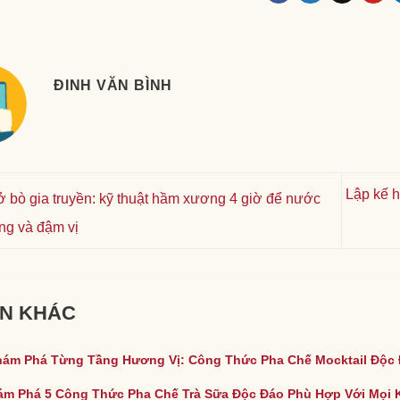
ĐINH VĂN BÌNH
Lập kế 
 bò gia truyền: kỹ thuật hầm xương 4 giờ để nước
ng và đậm vị
IN KHÁC
ám Phá Từng Tầng Hương Vị: Công Thức Pha Chế Mocktail Độc
m Phá 5 Công Thức Pha Chế Trà Sữa Độc Đáo Phù Hợp Với Mọi 