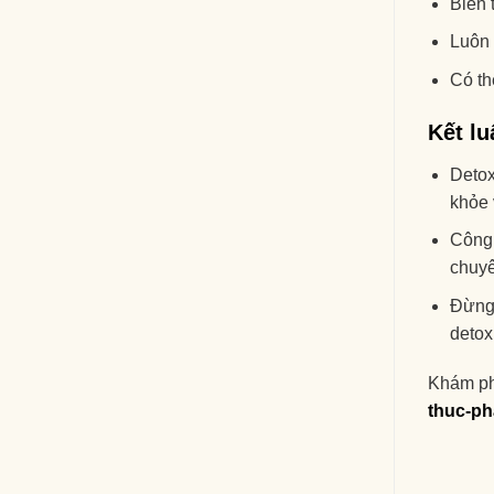
Biến 
Luôn 
Có th
Kết lu
Detox
khỏe 
Công 
chuyê
Đừng 
detox
Khám phá
thuc-ph