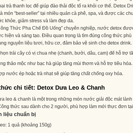
oại trà thanh lọc để giúp đào thải độc tố ra khỏi cơ thể. Detox 
à món “best-seller” tại nhiều quán cà phê, spa, và được các 
ức khỏe, giảm stress và làm đẹp da.
Công Thức Pha Chế Đồ Uống” chuyên nghiệp, nước detox được 
c hiện và sáng tạo. Điều quan trọng là tìm đúng công thức phù
ng nguyên liệu tươi, hữu cơ, đảm bảo vệ sinh cho detox drink.
họn trái cây có vị chua nhẹ (chanh, bưởi, dâu, cam) để hỗ trợ tă
ng thảo mộc như bạc hà giúp tăng mùi thơm và hỗ trợ tiêu hóa.
ợp nước ép hoặc trà nhạt sẽ giúp tăng chất chống oxy hóa.
thức chi tiết: Detox Dưa Leo & Chanh
ưa leo & chanh là một trong những món nước giải độc mát làn
Công thức sau dành cho 2 người, phù hợp làm mới thực đơn tạ
 liệu chuẩn bị
eo: 1 quả (khoảng 150g)