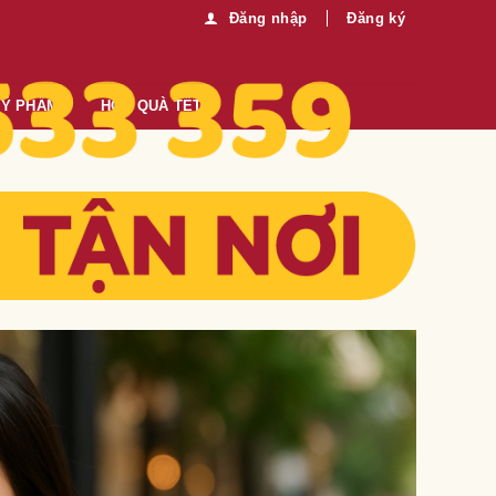
Đăng nhập
Đăng ký
MỸ PHẨM
HỘP QUÀ TẾT
u cho ly matcha latte hoàn