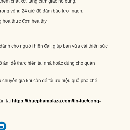
 thêm chất xơ, tăng cảm giác no bụng.
t trong vòng 24 giờ để đảm bảo tươi ngon.
ng hoá thực đơn healthy.
ành cho người hiện đại, giúp bạn vừa cải thiện sức
độ ăn, dễ thực hiện tại nhà hoặc dùng cho quán
chuyên gia khi cần để tối ưu hiệu quả pha chế
ản tại
https://thucphamplaza.com/tin-tuc/cong-