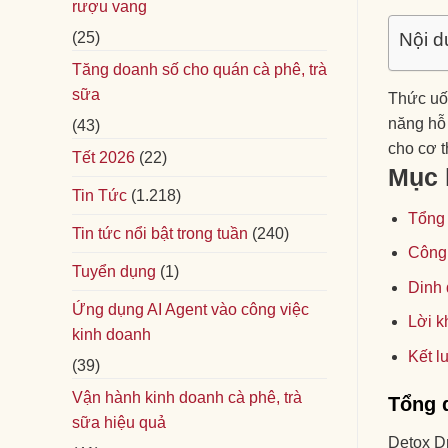
rượu vang
(25)
Nội d
Tăng doanh số cho quán cà phê, trà
sữa
Thức uố
năng hỗ
(43)
cho cơ t
Tết 2026
(22)
Mục 
Tin Tức
(1.218)
Tổng 
Tin tức nổi bật trong tuần
(240)
Công 
Tuyển dụng
(1)
Dinh 
Ứng dụng AI Agent vào công việc
Lời k
kinh doanh
Kết l
(39)
Vận hành kinh doanh cà phê, trà
Tổng 
sữa hiệu quả
Detox Dr