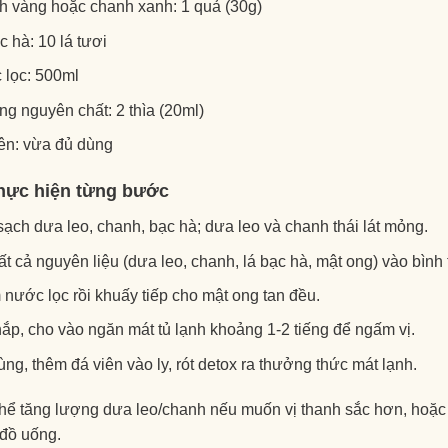
 vàng hoặc chanh xanh: 1 quả (30g)
c hà: 10 lá tươi
 lọc: 500ml
ng nguyên chất: 2 thìa (20ml)
ên: vừa đủ dùng
hực hiện từng bước
ạch dưa leo, chanh, bạc hà; dưa leo và chanh thái lát mỏng.
ất cả nguyên liệu (dưa leo, chanh, lá bạc hà, mật ong) vào bình 
nước lọc rồi khuấy tiếp cho mật ong tan đều.
ắp, cho vào ngăn mát tủ lạnh khoảng 1-2 tiếng để ngấm vị.
ùng, thêm đá viên vào ly, rót detox ra thưởng thức mát lạnh.
hể tăng lượng dưa leo/chanh nếu muốn vị thanh sắc hơn, hoặc 
 đồ uống.