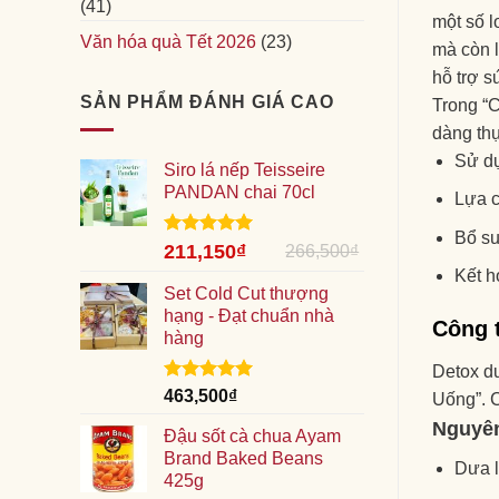
(41)
một số l
Văn hóa quà Tết 2026
(23)
mà còn l
hỗ trợ s
SẢN PHẨM ĐÁNH GIÁ CAO
Trong “
dàng thự
Sử dụ
Siro lá nếp Teisseire
PANDAN chai 70cl
Lựa c
Bổ su
Giá
Được xếp
Giá
211,150
₫
266,500
₫
hạng
5.00
gốc
hiện
Kết h
5 sao
là:
Set Cold Cut thượng
tại
266,500₫.
hạng - Đạt chuẩn nhà
là:
Công 
hàng
211,150₫.
Detox d
Được xếp
463,500
₫
Uống”. 
hạng
5.00
Nguyên
5 sao
Đậu sốt cà chua Ayam
Brand Baked Beans
Dưa l
425g