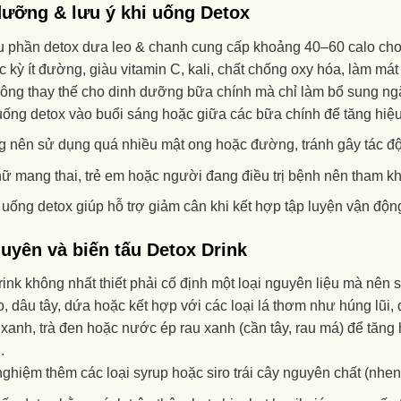
dưỡng & lưu ý khi uống Detox
 phần detox dưa leo & chanh cung cấp khoảng 40–60 calo cho m
 kỳ ít đường, giàu vitamin C, kali, chất chống oxy hóa, làm mát 
hông thay thế cho dinh dưỡng bữa chính mà chỉ làm bổ sung ng
ống detox vào buổi sáng hoặc giữa các bữa chính để tăng hiệu
 nên sử dụng quá nhiều mật ong hoặc đường, tránh gây tác đ
ữ mang thai, trẻ em hoặc người đang điều trị bệnh nên tham k
uống detox giúp hỗ trợ giảm cân khi kết hợp tập luyện vận độn
uyên và biến tấu Detox Drink
ink không nhất thiết phải cố định một loại nguyên liệu mà nên 
o, dâu tây, dứa hoặc kết hợp với các loại lá thơm như húng lũi,
 xanh, trà đen hoặc nước ép rau xanh (cần tây, rau má) để tă
.
ghiệm thêm các loại syrup hoặc siro trái cây nguyên chất (nhe