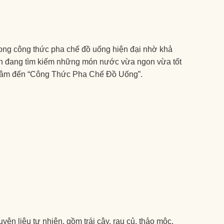
ong công thức pha chế đồ uống hiện đại nhờ khả
bạn đang tìm kiếm những món nước vừa ngon vừa tốt
an tâm đến “Công Thức Pha Chế Đồ Uống”.
ên liệu tự nhiên, gồm trái cây, rau củ, thảo mộc,