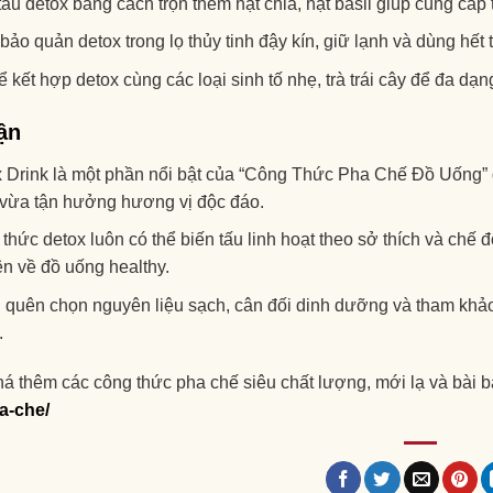
tấu detox bằng cách trộn thêm hạt chia, hạt basil giúp cung cấp
bảo quản detox trong lọ thủy tinh đậy kín, giữ lạnh và dùng hế
ể kết hợp detox cùng các loại sinh tố nhẹ, trà trái cây để đa dạ
ận
 Drink là một phần nổi bật của “Công Thức Pha Chế Đồ Uống” d
vừa tận hưởng hương vị độc đáo.
thức detox luôn có thể biến tấu linh hoạt theo sở thích và chế 
n về đồ uống healthy.
quên chọn nguyên liệu sạch, cân đối dinh dưỡng và tham khảo 
.
 thêm các công thức pha chế siêu chất lượng, mới lạ và bài b
a-che/