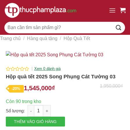
Chuyển
đến
nội
Tìm
dung
kiếm:
Trang chủ
/
Hàng quà tặng
/
Hộp Quà Tết
Xem 0 đánh giá
0
Hộp quà tết 2025 Song Phụng Cát Tường 03
out
of
1,950,000
₫
1,545,000
₫
Giá
Giá
-20%
5
gốc
hiện
Còn 90 trong kho
là:
tại
Hộp quà tết 2025 Song Phụng Cát Tường 03 số lượng
1,950,000₫.
là:
1,545,000₫.
THÊM VÀO GIỎ HÀNG