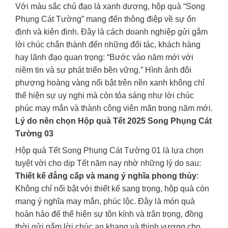
Với màu sắc chủ đạo là xanh dương, hộp quà “Song
Phụng Cát Tường” mang đến thông điệp về sự ổn
định và kiên định. Đây là cách doanh nghiệp gửi gắm
lời chúc chân thành đến những đối tác, khách hàng
hay lãnh đạo quan trọng: “Bước vào năm mới với
niềm tin và sự phát triển bền vững.” Hình ảnh đôi
phượng hoàng vàng nổi bật trên nền xanh không chỉ
thể hiện sự uy nghi mà còn tỏa sáng như lời chúc
phúc may mắn và thành công viên mãn trong năm mới.
Lý do nên chọn Hộp quà Tết 2025 Song Phụng Cát
Tường 03
Hộp quà Tết Song Phụng Cát Tường 01 là lựa chọn
tuyệt vời cho dịp Tết năm nay nhờ những lý do sau:
Thiết kế đẳng cấp và mang ý nghĩa phong thủy
:
Không chỉ nổi bật với thiết kế sang trọng, hộp quà còn
mang ý nghĩa may mắn, phúc lộc. Đây là món quà
hoàn hảo để thể hiện sự tôn kính và trân trọng, đồng
thời gửi gắm lời chúc an khang và thịnh vượng cho