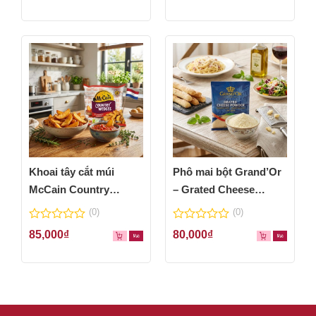
of
of
5
5
Khoai tây cắt múi
Phô mai bột Grand’Or
McCain Country
– Grated Cheese
Wedges 600g
Powder 100g
(0)
(0)
0
0
85,000
₫
80,000
₫
out
out
of
of
5
5