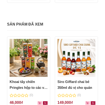
SẢN PHẨM ĐÃ XEM
Khoai tây chiên
Siro Giffard chai bé
Pringles hộp to các vị
350ml đủ vị cho quán
thơm ngon
(0)
(0)
0
0
46,000
₫
149,000
₫
out
out