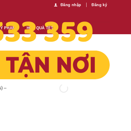
Đăng nhập
Đăng ký
MỸ PHẨM
HỘP QUÀ TẾT
Thông tin thêm:
Mua sỉ vui lòng liên hệ chúng tôi:
0989.330.683
Gửi tin nhắn
83,200
₫
s) –