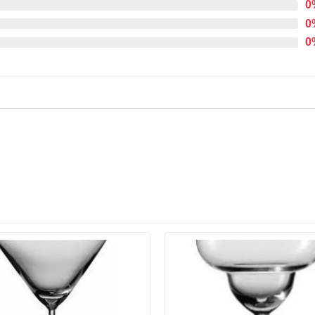
0
0
0