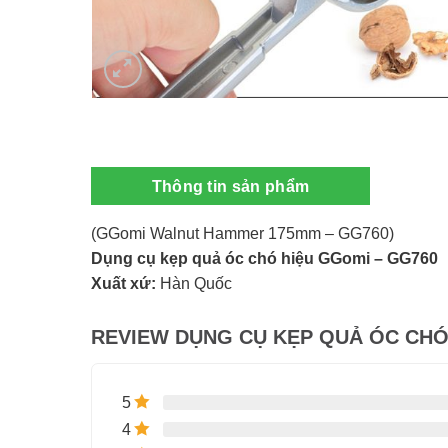
Thông tin sản phẩm
(GGomi Walnut Hammer 175mm – GG760)
Dụng cụ kẹp quả óc chó hiệu GGomi – GG760
Xuất xứ:
Hàn Quốc
REVIEW DỤNG CỤ KẸP QUẢ ÓC CHÓ
5
4