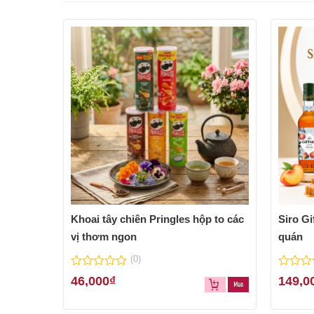
Khoai tây chiên Pringles hộp to các
Siro Gi
vị thơm ngon
quán
(0)
0
0
46,000
₫
149,0
out
out
of
of
5
5