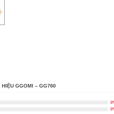
 HIỆU GGOMI – GG760
0
0