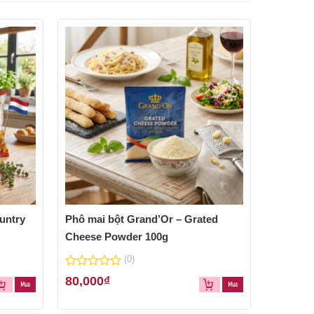
untry
Phô mai bột Grand’Or – Grated
Cheese Powder 100g
(0)
0
80,000
₫
out
of
5