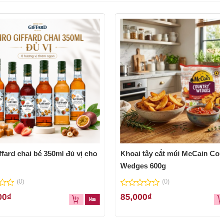
ffard chai bé 350ml đủ vị cho
Khoai tây cắt múi McCain Co
Wedges 600g
(0)
(0)
0
00
₫
85,000
₫
out
of
5