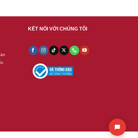
KẾT NỐI VỚI CHÚNG TÔI
oán
ển