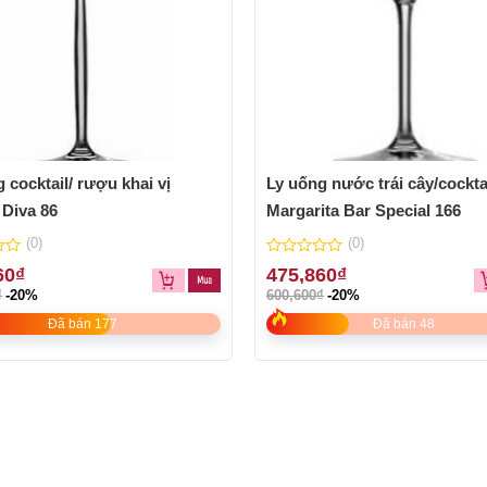
 cocktail/ rượu khai vị
Ly uống nước trái cây/cockta
 Diva 86
Margarita Bar Special 166
(0)
(0)
0
60
₫
475,860
₫
out
₫
-20%
600,600
₫
-20%
of
5
Đã bán 177
Đã bán 48