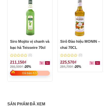
Siro Mojito vị chanh và
Sirô Đào hiệu MONIN –
bạc hà Teisseire 70cl
chai 70CL
(0)
(0)
0
0
211,150
₫
225,570
₫
out
out
266,500
₫
-20%
284,700
₫
-20%
of
of
5
5
Đã bán 477
SẢN PHẨM ĐÃ XEM