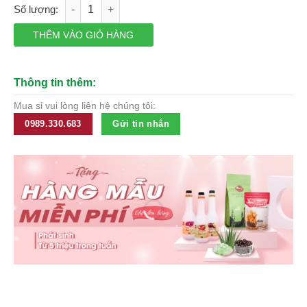
Cốc rót sữa thủy tinh 2 đầu, tay cầm gỗ, dung tích 75ml số lư
45,501₫.
là:
36,051₫.
THÊM VÀO GIỎ HÀNG
Thông tin thêm:
Mua sỉ vui lòng liên hệ chúng tôi:
0989.330.683
Gửi tin nhắn