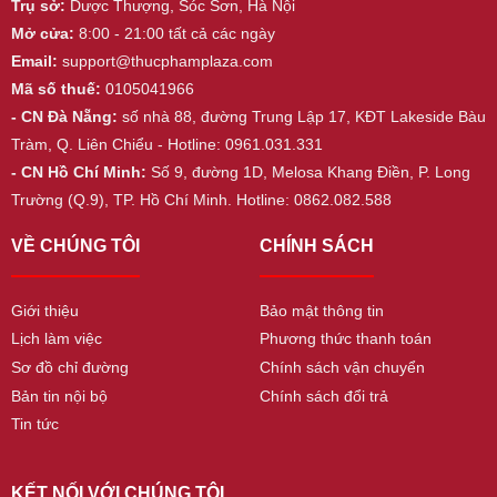
Trụ sở:
Dược Thượng, Sóc Sơn, Hà Nội
Mở cửa:
8:00 - 21:00 tất cả các ngày
Email:
support@thucphamplaza.com
Mã số thuế:
0105041966
- CN Đà Nẵng:
số nhà 88, đường Trung Lập 17, KĐT Lakeside Bàu
Tràm, Q. Liên Chiểu - Hotline: 0961.031.331
- CN Hồ Chí Minh:
Số 9, đường 1D, Melosa Khang Điền, P. Long
Trường (Q.9), TP. Hồ Chí Minh. Hotline: 0862.082.588
VỀ CHÚNG TÔI
CHÍNH SÁCH
Giới thiệu
Bảo mật thông tin
Lịch làm việc
Phương thức thanh toán
Sơ đồ chỉ đường
Chính sách vận chuyển
Bản tin nội bộ
Chính sách đổi trả
Tin tức
KẾT NỐI VỚI CHÚNG TÔI