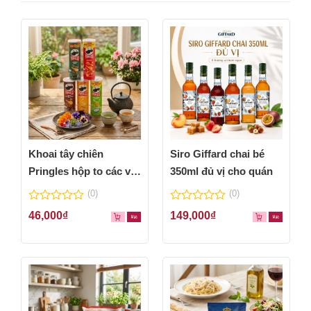
Khoai tây chiên
Siro Giffard chai bé
Pringles hộp to các vị
350ml đủ vị cho quán
thơm ngon
(0)
(0)
0
0
46,000
₫
149,000
₫
out
out
of
of
5
5