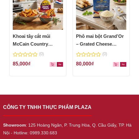
Khoai tây cắt múi
Phô mai bột Grand’Or
McCain Country
– Grated Cheese
Wedges 600g
Powder 100g
(0)
(0)
0
0
85,000
₫
80,000
₫
out
out
of
of
5
5
CÔNG TY TNHH THỰC PHẨM PLAZA
Showroom
: 125 Hoàng Ngân, P. Trung Hòa, Q. Cầu Giấy, TP. Hà
Nội - Hotline: 0989.330.683