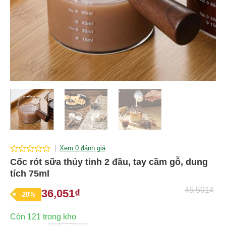
Xem 0 đánh giá
0
Cốc rót sữa thủy tinh 2 đầu, tay cầm gỗ, dung
out
tích 75ml
of
5
45,501
₫
36,051
₫
Giá
Giá
-20%
gốc
hiện
Còn 121 trong kho
là:
tại