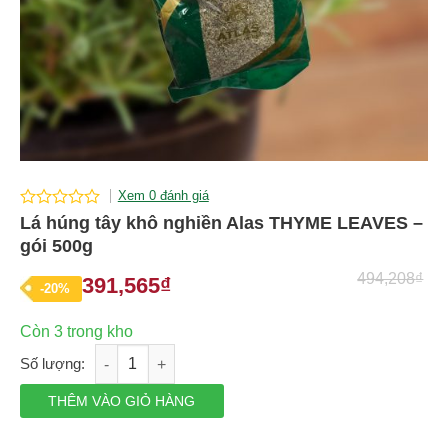
Xem 0 đánh giá
0
Lá húng tây khô nghiền Alas THYME LEAVES –
out
gói 500g
of
5
494,208
₫
391,565
₫
Giá
Giá
-20%
gốc
hiện
Còn 3 trong kho
là:
tại
Lá húng tây khô nghiền Alas THYME LEAVES - gói 500g số lư
494,208₫.
là:
391,565₫.
THÊM VÀO GIỎ HÀNG