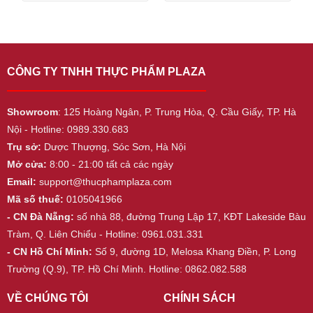
5
5
CÔNG TY TNHH THỰC PHẨM PLAZA
Showroom
: 125 Hoàng Ngân, P. Trung Hòa, Q. Cầu Giấy, TP. Hà
Nội - Hotline: 0989.330.683
Trụ sở:
Dược Thượng, Sóc Sơn, Hà Nội
Mở cửa:
8:00 - 21:00 tất cả các ngày
Email:
support@thucphamplaza.com
Mã số thuế:
0105041966
- CN Đà Nẵng:
số nhà 88, đường Trung Lập 17, KĐT Lakeside Bàu
Tràm, Q. Liên Chiểu - Hotline: 0961.031.331
- CN Hồ Chí Minh:
Số 9, đường 1D, Melosa Khang Điền, P. Long
Trường (Q.9), TP. Hồ Chí Minh. Hotline: 0862.082.588
VỀ CHÚNG TÔI
CHÍNH SÁCH