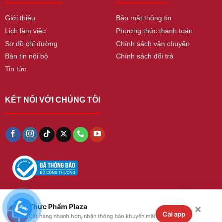
Giới thiệu
Bảo mật thông tin
Lịch làm việc
Phương thức thanh toán
Sơ đồ chỉ đường
Chính sách vận chuyển
Bản tin nội bộ
Chính sách đổi trả
Tin tức
KẾT NỐI VỚI CHÚNG TÔI
×
Thực Phẩm Plaza
Copyright 2026 ©
thucphamplaza
. All Rights
Cài app
Đặt hàng nhanh hơn, nhận thông báo khuyến mãi