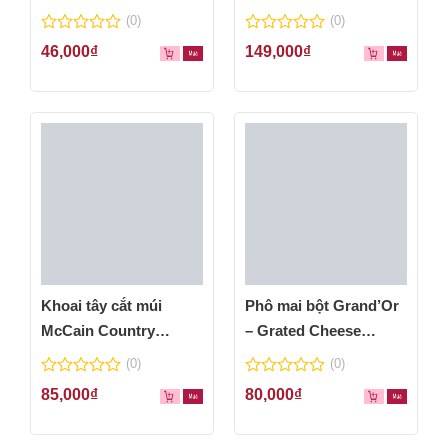
thơm ngon
(0)
(0)
0
0
46,000
₫
149,000
₫
out
out
of
of
5
5
Khoai tây cắt múi
Phô mai bột Grand’Or
McCain Country
– Grated Cheese
Wedges 600g
Powder 100g
(0)
(0)
0
0
85,000
₫
80,000
₫
out
out
of
of
5
5