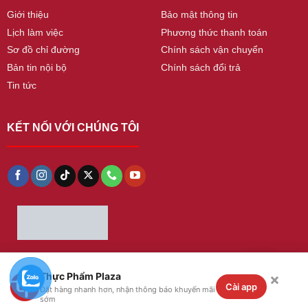
Giới thiệu
Bảo mật thông tin
Lịch làm việc
Phương thức thanh toán
Sơ đồ chỉ đường
Chính sách vận chuyển
Bản tin nội bộ
Chính sách đổi trả
Tin tức
KẾT NỐI VỚI CHÚNG TÔI
×
Thực Phẩm Plaza
Copyright 2026 ©
thucphamplaza
. All Rights
Cài app
Đặt hàng nhanh hơn, nhận thông báo khuyến mãi
Reserved
sớm