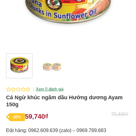
Xem 0 đánh giá
0
Cá Ngừ khúc ngâm dầu Hướng dương Ayam
out
150g
of
5
75,400
₫
59,740
₫
Giá
Giá
-20%
gốc
hiện
Đặt hàng: 0962.609.639 (zalo) – 0969.789.683
là:
tại