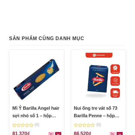
SẢN PHẨM CÙNG DANH MỤC
Mì Ý Barilla Angel hair
Nui ống tre vát số 73
sợi nhỏ số 1 – hộp
Barilla Penne – hộp
500gr
500g
(0)
(0)
0
0
81,370
₫
86,520
₫