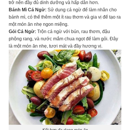
trở nên đầy đủ dinh dưỡng và hấp dẫn hơn.
Bánh Mì Cá Ngừ:
Sử dụng cá ngừ để làm nhân cho
bánh mì, có thể thêm một ít rau thơm và gia vị để tạo ra
một món ăn nhẹ ngon miệng.
Gỏi Cá Ngừ:
Trộn cá ngừ với bún, rau thơm, đậu
phộng rang, và nước mắm chua ngọt để làm gỏi. Đây
là một món ăn nhẹ, tươi mát và đầy hương vị.
Kết hợp đa dạng món ăn