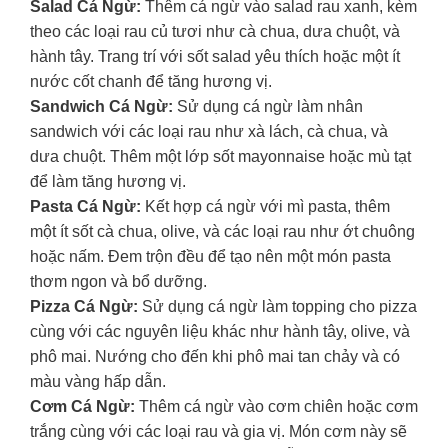
Salad Cá Ngừ:
Thêm cá ngừ vào salad rau xanh, kèm
theo các loại rau củ tươi như cà chua, dưa chuột, và
hành tây. Trang trí với sốt salad yêu thích hoặc một ít
nước cốt chanh để tăng hương vị.
Sandwich Cá Ngừ:
Sử dụng cá ngừ làm nhân
sandwich với các loại rau như xà lách, cà chua, và
dưa chuột. Thêm một lớp sốt mayonnaise hoặc mù tạt
để làm tăng hương vị.
Pasta Cá Ngừ:
Kết hợp cá ngừ với mì pasta, thêm
một ít sốt cà chua, olive, và các loại rau như ớt chuông
hoặc nấm. Đem trộn đều để tạo nên một món pasta
thơm ngon và bổ dưỡng.
Pizza Cá Ngừ:
Sử dụng cá ngừ làm topping cho pizza
cùng với các nguyên liệu khác như hành tây, olive, và
phô mai. Nướng cho đến khi phô mai tan chảy và có
màu vàng hấp dẫn.
Cơm Cá Ngừ:
Thêm cá ngừ vào cơm chiên hoặc cơm
trắng cùng với các loại rau và gia vị. Món cơm này sẽ