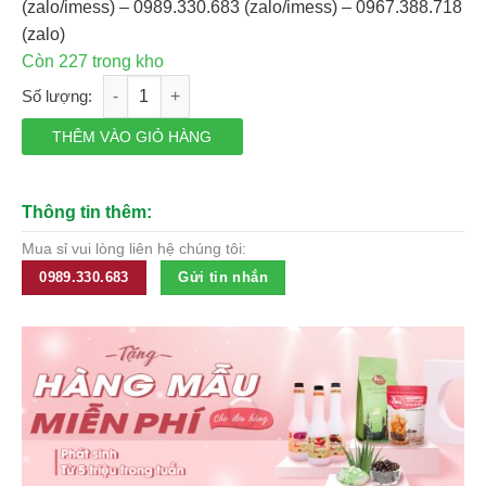
(zalo/imess) – 0989.330.683 (zalo/imess) – 0967.388.718
75,400₫.
là:
(zalo)
59,740₫.
Còn 227 trong kho
Cá Ngừ khúc ngâm dầu Hướng dương Ayam 150g số lượng
THÊM VÀO GIỎ HÀNG
Thông tin thêm:
Mua sỉ vui lòng liên hệ chúng tôi:
0989.330.683
Gửi tin nhắn