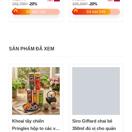
out
out
102,700
₫
-20%
109,200
₫
-20%
of
of
5
5
Đã bán 198
Đã bán 545
SẢN PHẨM ĐÃ XEM
Khoai tây chiên
Siro Giffard chai bé
Pringles hộp to các vị
350ml đủ vị cho quán