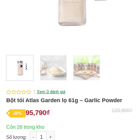
Xem 0 đánh giá
0
Bột tỏi Atlas Garden lọ 61g – Garlic Powder
out
of
120,900
₫
95,790
₫
Giá
Giá
-20%
5
gốc
hiện
Còn 26 trong kho
là:
tại
Bột tỏi Atlas Garden lọ 61g - Garlic Powder số lượng