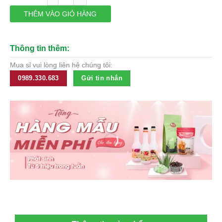
120,900₫.
là:
95,790₫.
THÊM VÀO GIỎ HÀNG
Thông tin thêm:
Mua sỉ vui lòng liên hệ chúng tôi:
0989.330.683
Gửi tin nhắn