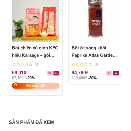
Bột chiên xù giòn KFC
Bột ớt xông khói
hiệu Karaage – gói
Paprika Atlas Garden
500g
64g – Paprika Smoke
(0)
(0)
0
0
69,010
₫
94,760
₫
out
out
87,100
₫
-20%
119,600
₫
-20%
of
of
5
5
Đã bán 489
SẢN PHẨM ĐÃ XEM