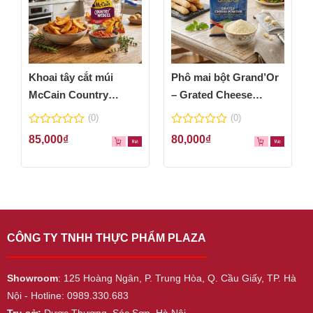
Khoai tây cắt múi
Phô mai bột Grand’Or
McCain Country
– Grated Cheese
Wedges 600g
Powder 100g
(0)
(0)
0
0
85,000
₫
80,000
₫
out
out
of
of
5
5
CÔNG TY TNHH THỰC PHẨM PLAZA
Showroom
: 125 Hoàng Ngân, P. Trung Hòa, Q. Cầu Giấy, TP. Hà
Nội - Hotline: 0989.330.683
Trụ sở:
Dược Thượng, Sóc Sơn, Hà Nội