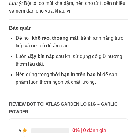
Lưu ý:
Bột tỏi có mùi khá đậm, nên cho từ ít đến nhiều
và nêm dần cho vừa khẩu vị.
Bảo quản
Để nơi
khô ráo, thoáng mát
, tránh ánh nắng trực
tiếp và nơi có độ ẩm cao.
Luôn
đậy kín nắp
sau khi sử dụng để giữ hương
thơm lâu dài.
Nên dùng trong
thời hạn in trên bao bì
để sản
phẩm luôn thơm ngon và chất lượng.
REVIEW BỘT TỎI ATLAS GARDEN LỌ 61G – GARLIC
POWDER
0%
| 0 đánh giá
5