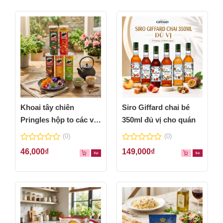
Khoai tây chiên
Siro Giffard chai bé
Pringles hộp to các vị
350ml đủ vị cho quán
thơm ngon
(0)
(0)
0
0
46,000
₫
149,000
₫
out
out
of
of
5
5