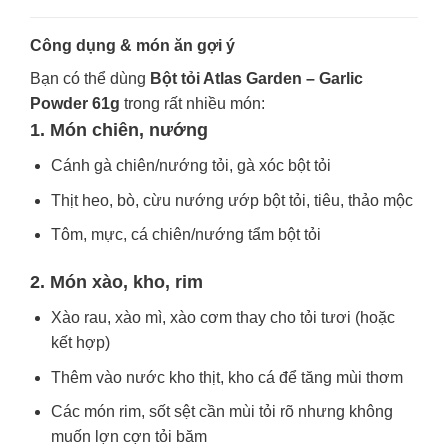
Công dụng & món ăn gợi ý
Bạn có thể dùng
Bột tỏi Atlas Garden – Garlic
Powder 61g
trong rất nhiều món:
1. Món chiên, nướng
Cánh gà chiên/nướng tỏi, gà xóc bột tỏi
Thịt heo, bò, cừu nướng ướp bột tỏi, tiêu, thảo mộc
Tôm, mực, cá chiên/nướng tẩm bột tỏi
2. Món xào, kho, rim
Xào rau, xào mì, xào cơm thay cho tỏi tươi (hoặc
kết hợp)
Thêm vào nước kho thịt, kho cá để tăng mùi thơm
Các món rim, sốt sệt cần mùi tỏi rõ nhưng không
muốn lợn cợn tỏi băm