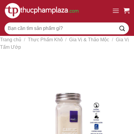
Chuyển
đến
nội
Tìm
dung
kiếm:
Trang chủ
/
Thực Phẩm Khô
/
Gia Vị & Thảo Mộc
/
Gia Vị
Tẩm Ướp